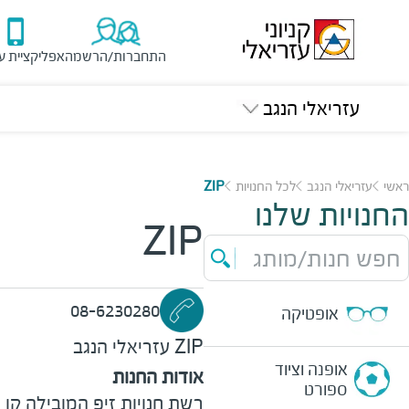
התחברות/הרשמה
אפליקציית ע
עזריאלי הנגב
ראשי
עזריאלי הנגב
לכל החנויות
ZIP
החנויות שלנו
ZIP
חפש חנות/מותג
08-6230280
אופטיקה
ZIP
עזריאלי הנגב
אופנה וציוד
אודות החנות
ספורט
רשת חנויות זיפ המובילה קו א