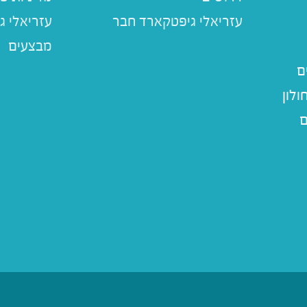
עזריאלי ג
מבצעים
ם
לון
ם