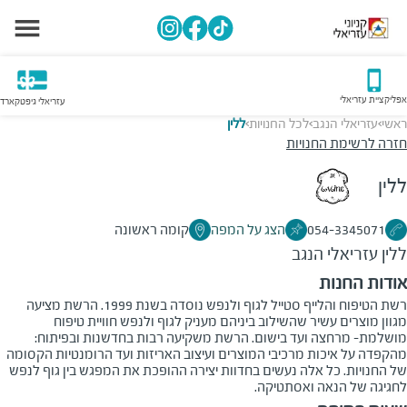
אפליקציית עזריאלי
עזריאלי גיפטקארד
ראשי
עזריאלי הנגב
לכל החנויות
ללין
>
>
>
חזרה לרשימת החנויות
ללין
054-3345071
הצג על המפה
קומה ראשונה
ללין
עזריאלי הנגב
אודות החנות
רשת הטיפוח והלייף סטייל לגוף ולנפש נוסדה בשנת 1999. הרשת מציעה
מגוון מוצרים עשיר שהשילוב ביניהם מעניק לגוף ולנפש חוויית טיפוח
מושלמת- מרחצה ועד בישום. הרשת משקיעה רבות בחדשנות ובפיתוח:
מהקפדה על איכות מרכיבי המוצרים ועיצוב האריזות ועד הרומנטיות הקסומה
של החנויות. כל אלה נעשים בחדוות יצירה ההופכת את המפגש בין גוף לנפש
לחגיגה של הנאה ואסתטיקה.