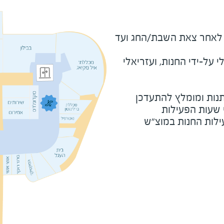
מוצ"ש ומוצאי חג - חצי שעה לאחר צאת השבת/החג ועד 
על-ידי החנות, ועזריאלי
נות ומומלץ להתעדכן
י שעות הפעילות
ילות החנות במוצ"ש