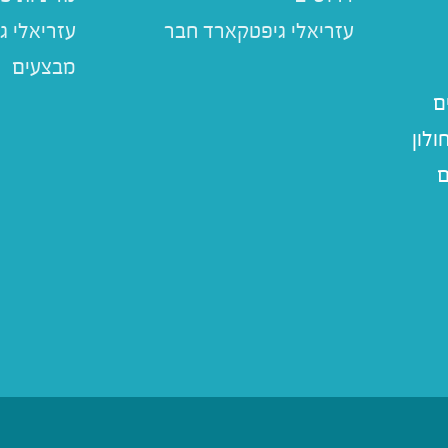
עזריאלי ג
מבצעים
ם
לון
ם