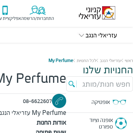
התחברות/הרשמה
אפליקציית ע
עזריאלי הנגב
ראשי
עזריאלי הנגב
לכל החנויות
My Perfume
החנויות שלנו
My Perfume
חפש חנות/מותג
08-6622607
אופטיקה
My Perfume
עזריאלי הנגב
אופנה וציוד
אודות החנות
ספורט
שעות פתיחה