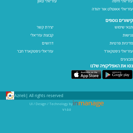
עזריאלי חיפה
עזריאלי טאון
עזריאלי אאוטלט אור יהודה
קישורים נוספים
תנאי שימוש
יצירת קשר
נגישות
קבוצת עזריאלי
מדיניות פרטיות
דרושים
עזריאלי גיפטקארד
עזריאלי גיפטקארד חבר‎
מבצעים
נסו את האפליקציה שלנו
Azrieli
All rights reserved |
UI / Design / Technology by
v1.0.0