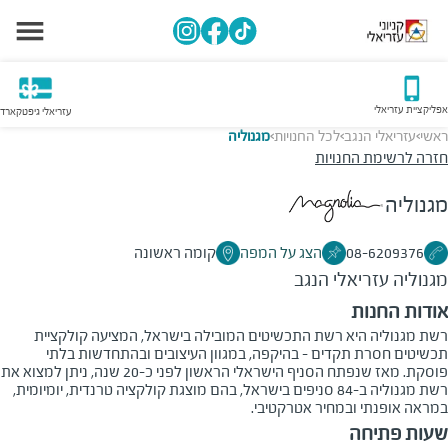
אפליקציית עזריאלי
עזריאלי גיפטקארד
ראשי
עזריאלי הנגב
לכל החנויות
מגנוליה
>
>
>
חזרה לרשימת החנויות
מגנוליה
08-6209376
הצג על המפה
קומה ראשונה
מגנוליה
עזריאלי הנגב
אודות החנות
רשת מגנוליה היא רשת התכשיטים המובילה בישראל, המציעה קולקציית
תכשיטים חסרת תקדים - בהיקפה, במגוון העיצובים ובהתחדשות בלתי
פוסקת. מאז שנפתח הסניף הישראלי הראשון לפני כ-20 שנה, ניתן למצוא את
רשת מגנוליה ב-84 סניפים בישראל, בהם מוצגת קולקציה טרנדית, יומיומית,
במראה אופנתי ובמחיר אטרקטיבי.
שעות פתיחה