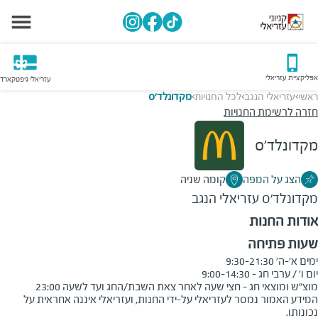
אפליקציית עזריאלי
עזריאלי גיפטקארד
ראשי
עזריאלי הנגב
לכל החנויות
מקדונלד'ס
>
>
>
חזרה לרשימת החנויות
מקדונלד'ס
הצג על המפה
קומה שניה
מקדונלד'ס
עזריאלי הנגב
אודות החנות
שעות פתיחה
מוצ"ש ומוצאי חג - חצי שעה לאחר צאת השבת/החג ועד לשעה 23:00
המידע האמור נמסר לעזריאלי על-ידי החנות, ועזריאלי איננה אחראית על