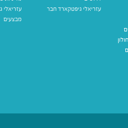
עזריאלי ג
מבצעים
ם
לון
ם