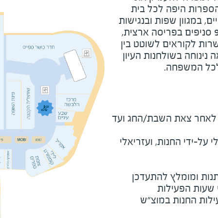
ספרות היפה לכל בית
, במגוון שפות ובנגישות
מקסימלית. הרשת מונה כ-95 סניפים בפריסה ארצית,
רות לקוראים לשוטט בין
נינוחה בשולחנות העיון
לכל המשפחה.
מוצ"ש ומוצאי חג - חצי שעה לאחר צאת השבת/החג ועד 
על-ידי החנות, ועזריאלי
נות ומומלץ להתעדכן
י שעות הפעילות
ילות החנות במוצ"ש