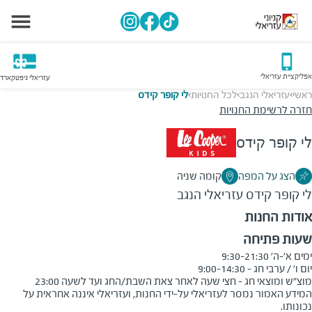
אפליקציית עזריאלי
עזריאלי גיפטקארד
ראשי
עזריאלי הנגב
לכל החנויות
לי קופר קידס
>
>
>
חזרה לרשימת החנויות
לי קופר קידס
הצג על המפה
קומה שניה
לי קופר קידס
עזריאלי הנגב
אודות החנות
שעות פתיחה
מוצ"ש ומוצאי חג - חצי שעה לאחר צאת השבת/החג ועד לשעה 23:00
המידע האמור נמסר לעזריאלי על-ידי החנות, ועזריאלי איננה אחראית על