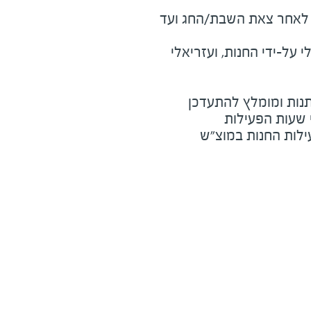
מוצ"ש ומוצאי חג - חצי שעה לאחר צאת השבת/החג ועד 
על-ידי החנות, ועזריאלי
נות ומומלץ להתעדכן
י שעות הפעילות
ילות החנות במוצ"ש