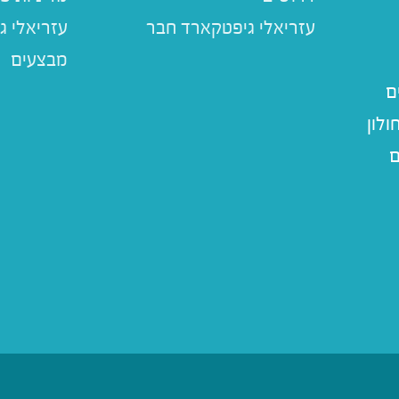
עזריאלי ג
מבצעים
ם
לון
ם