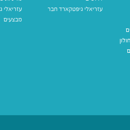
עזריאלי ג
מבצעים
ם
לון
ם