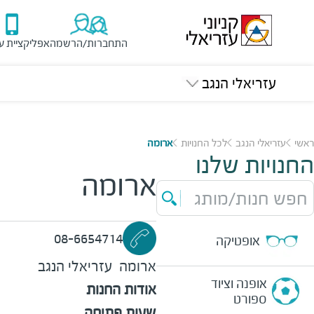
התחברות/הרשמה
אפליקציית ע
עזריאלי הנגב
ראשי
עזריאלי הנגב
לכל החנויות
ארומה
החנויות שלנו
ארומה
חפש חנות/מותג
08-6654714
אופטיקה
ארומה
עזריאלי הנגב
אופנה וציוד
אודות החנות
ספורט
שעות פתיחה