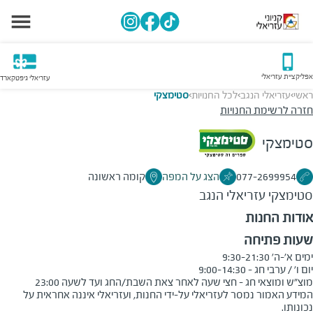
אפליקציית עזריאלי
עזריאלי גיפטקארד
ראשי
עזריאלי הנגב
לכל החנויות
סטימצקי
>
>
>
חזרה לרשימת החנויות
סטימצקי
077-2699954
הצג על המפה
קומה ראשונה
סטימצקי
עזריאלי הנגב
אודות החנות
שעות פתיחה
מוצ"ש ומוצאי חג - חצי שעה לאחר צאת השבת/החג ועד לשעה 23:00
המידע האמור נמסר לעזריאלי על-ידי החנות, ועזריאלי איננה אחראית על