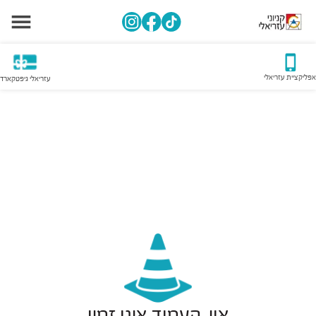
אפליקציית עזריאלי
עזריאלי גיפטקארד
אוי, העמוד אינו זמין