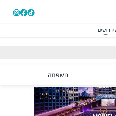
י
דרושים
משפחה