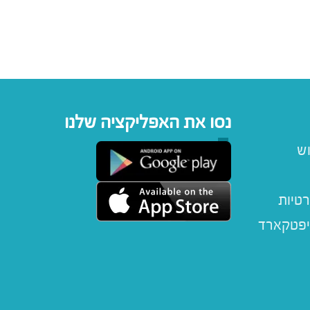
נסו את האפליקציה שלנו
וש
רטיות
יפטקארד