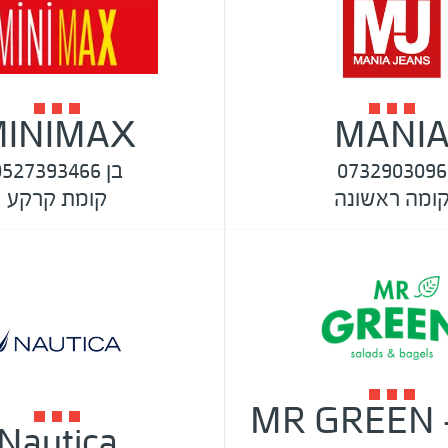
INIMAX
MANI
0732903096
בן 0527393466
ומה ראשונה
קומת קרקע
MR GREEN -
Nautica