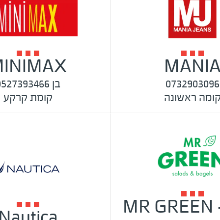
INIMAX
MANI
0732903096
בן 0527393466
ומה ראשונה
קומת קרקע
MR GREEN -
Nautica