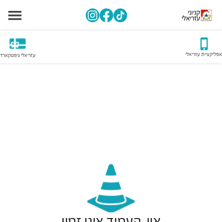
אפליקציית עזריאלי
עזריאלי גיפטקארד
אוי, העמוד אינו זמין