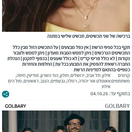
ברכישה של שני תכשיטים, תכשיט שלישי במתנה
תקף בכל סניפי הרשת | אין כפל מבצעים | על התכשיט הזול מבין כלל
התכשיטים הנרכשים | ניתן לממש הטבות מועדון | ניתן לממש ולצבור
נקודות | לא כולל פריטי קד"מ
|
לא כולל שעונים | בכפוף לתקנון | הנהלת
החברה רשאית להפסיק את המבצע בכל עת | החלפות והחזרות
כספיים-בהתאם למדיניות הרשת
קניונים
אילון, תל אביב, ירושלים, חולון, הוד השרון, מודיעין, חיפה,
משתתפים:
אאוטלט אור יהודה, רמלה, גבעתיים, הנגב, ראשונים, מול הים
אילת
בתוקף עד:
04.10.26
GOLBARY