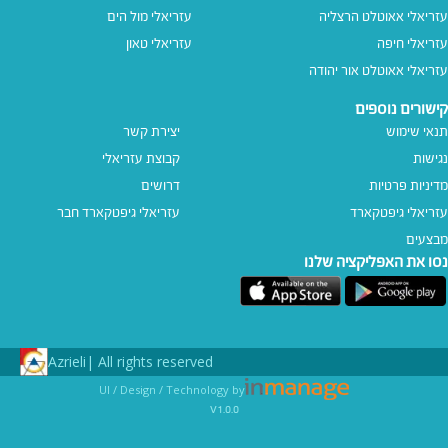
עזריאלי אאוטלט הרצליה
עזריאלי מול הים
עזריאלי חיפה
עזריאלי טאון
עזריאלי אאוטלט אור יהודה
קישורים נוספים
תנאי שימוש
יצירת קשר
נגישות
קבוצת עזריאלי
מדיניות פרטיות
דרושים
עזריאלי גיפטקארד
עזריאלי גיפטקארד חבר‎
מבצעים
נסו את האפליקציה שלנו
Azrieli
All rights reserved |
UI / Design / Technology by
v1.0.0