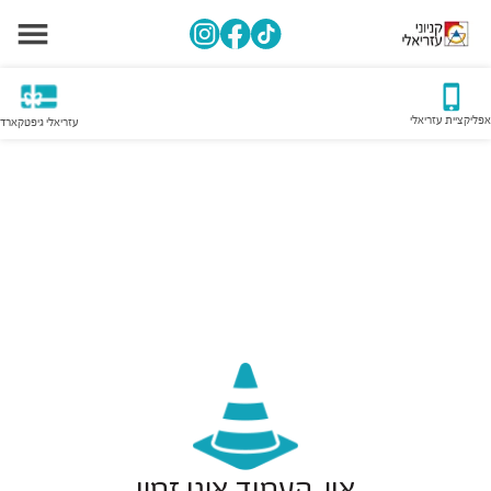
אפליקציית עזריאלי
עזריאלי גיפטקארד
אוי, העמוד אינו זמין