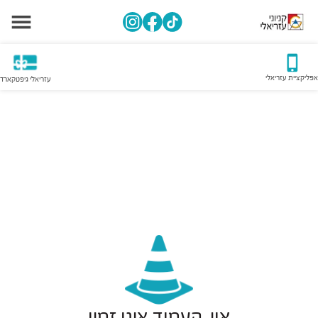
אפליקציית עזריאלי
עזריאלי גיפטקארד
אוי, העמוד אינו זמין