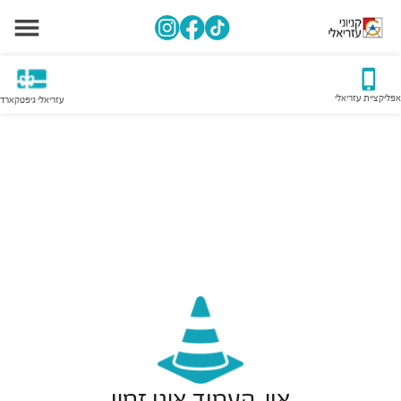
אפליקציית עזריאלי
עזריאלי גיפטקארד
אוי, העמוד אינו זמין