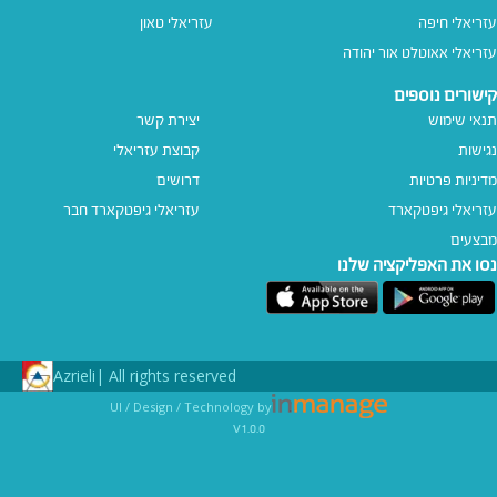
עזריאלי חיפה
עזריאלי טאון
עזריאלי אאוטלט אור יהודה
קישורים נוספים
תנאי שימוש
יצירת קשר
נגישות
קבוצת עזריאלי
מדיניות פרטיות
דרושים
עזריאלי גיפטקארד
עזריאלי גיפטקארד חבר‎
מבצעים
נסו את האפליקציה שלנו
Azrieli
All rights reserved |
UI / Design / Technology by
v1.0.0