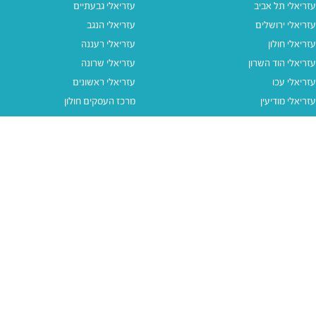
עזריאלי תל אביב
עזריאלי גבעתיים
עזריאלי ירושלים
עזריאלי הנגב
עזריאלי חולון
עזריאלי רעננה
עזריאלי הוד השרון
עזריאלי שרונה
עזריאלי עכו
עזריאלי ראשונים
עזריאלי מודיעין
מרכז העסקים חולון
עזריאלי אאוטלט הרצליה
עזריאלי מול הים
עזריאלי חיפה
עזריאלי טאון
עזריאלי אאוטלט אור יהודה
קישורים נוספים
תנאי שימוש
יצירת קשר
נגישות
קבוצת עזריאלי
מדיניות פרטיות
דרושים
עזריאלי גיפטקארד
עזריאלי גיפטקארד חבר‎
מבצעים
נסו את האפליקציה שלנו