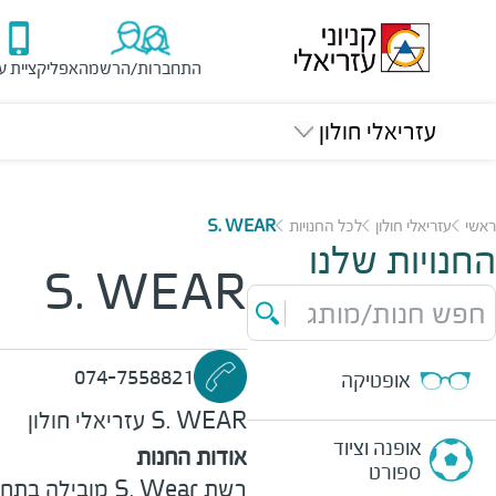
התחברות/הרשמה
אפליקציית ע
עזריאלי חולון
ראשי
עזריאלי חולון
לכל החנויות
S. WEAR
החנויות שלנו
S. WEAR
חפש חנות/מותג
074-7558821
אופטיקה
S. WEAR
עזריאלי חולון
אופנה וציוד
אודות החנות
ספורט
רשת
S. Wear
מובילה בתחומ