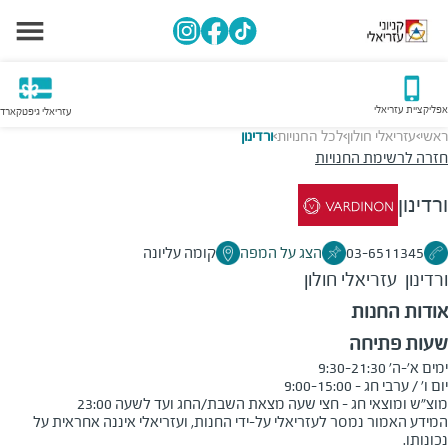
אפליקציית עזריאלי
עזריאלי גיפטקארד
ראשי
עזריאלי חולון
לכל החנויות
ורדינון
>
>
>
חזרה לרשימת החנויות
ורדינון
03-6511345
הצג על המפה
קומה עליונה
ורדינון
עזריאלי חולון
אודות החנות
שעות פתיחה
מוצ"ש ומוצאי חג - חצי שעה מצאת השבת/החג ועד לשעה 23:00
המידע האמור נמסר לעזריאלי על-ידי החנות, ועזריאלי איננה אחראית על