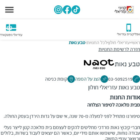
אפליקציית עזריאלי
עזריאלי גיפטקארד
ראשי
עזריאלי חולון
לכל החנויות
טבע נאות
>
>
>
חזרה לרשימת החנויות
טבע נאות
03-5092519
הצג על המפה
קומת כניסה
טבע נאות
עזריאלי חולון
אודות החנות
מבית מלאכה לסיפור הצלחה
סיפורנו מתחיל לפני למעלה מ-70 שנה, אי שם על גדות הירדן בעמק החולה.
חברי קיבוץ נאות מרדכי מחליטים להקים לעצמם בית מלאכה קטן לייצר נעלי
עבודה נוחות, שישמשו אותם מידי יום, כאשר הם יוצאים לעבוד בשדות, בלולים
ובשאר ענפי המשק.