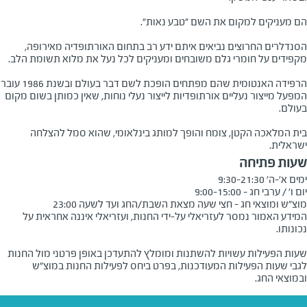
הם מעניקים למקום את השם "טבע נאות".
הסנדלרים החרוצים נביאים איתם ידע רב בתחום האורתופדיה מאירופה,
מקפידים על חומרי גלם משובחים ומעניקים לכל נעל את מלוא תשומת הלב.
הרפידה האנטומית שהם מפתחים הופכת לשם דבר בעולם ובשנת 1986 עובר
המפעל מייצור נעליים אורתופדיות לייצור נעלי נוחות, שאין כמותן בשום מקום
בעולם.
בית המלאכה הקטן, צומח והופך למותג בינלאומי, שהוא סמל להצלחה
ישראלית.
שעות פתיחה
מוצ"ש ומוצאי חג - חצי שעה מצאת השבת/החג ועד לשעה 23:00
המידע האמור נמסר לעזריאלי על-ידי החנות, ועזריאלי איננה אחראית על
שעות הפעילות עשויות להשתנות ומומלץ להתעדכן באופן פרטני מול החנות
לגבי שעות הפעילות המעודכנות, בפרט ביחס לפעילות החנות במוצ"ש
ובמוצאי החג.