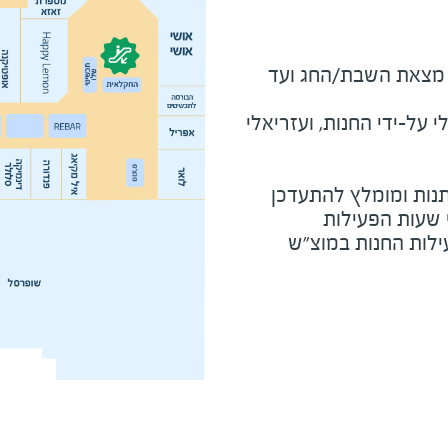
מוצ"ש ומוצאי חג - חצי שעה מצאת השבת/החג ועד 
על-ידי החנות, ועזריאלי
נות ומומלץ להתעדכן
י שעות הפעילות
ילות החנות במוצ"ש