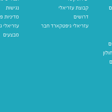
ם
קבוצת עזריאלי
נגישות
דרושים
מדיניות פ
עזריאלי ג
מבצעים
ם
לון
ם