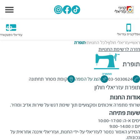
אפליקציית עזריאלי
עזריאלי גיפטקארד
ראשי
עזריאלי חולון
לכל החנויות
תופרת
>
>
>
חזרה לרשימת החנויות
תופרת
03-5030624
הצג על המפה
קומת מסחר תחתונה
תופרת
עזריאלי חולון
אודות החנות
שרותי מתפרה איכותים ומקצועיים תוך שימת דגש על שירות אדיב ומהיר.
שעות פתיחה
יום ו: 9:00-14:00
המידע האמור נמסר לעזריאלי על-ידי החנות, ועזריאלי איננה אחראית על