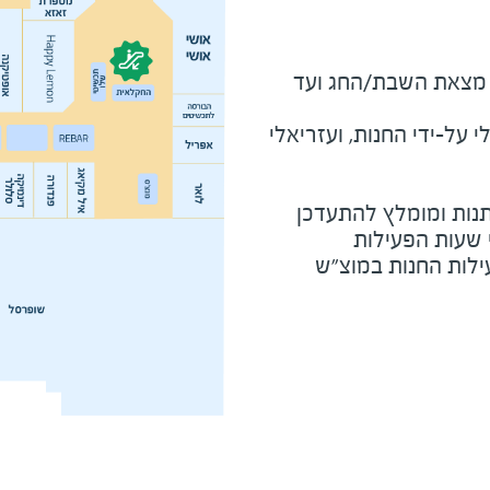
מוצ"ש ומוצאי חג - חצי שעה מצאת השבת/החג ועד 
על-ידי החנות, ועזריאלי
נות ומומלץ להתעדכן
י שעות הפעילות
ילות החנות במוצ"ש