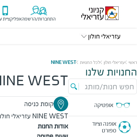
התחברות/הרשמה
אפליקציית ע
עזריאלי חולון
ראשי
עזריאלי חולון
לכל החנויות
NINE WEST
החנויות שלנו
NINE WEST
חפש חנות/מותג
קומת כניסה
אופטיקה
NINE WEST
עזריאלי חולון
אופנה וציוד
אודות החנות
ספורט
שעות פתיחה