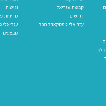
ם
קבוצת עזריאלי
נגישות
דרושים
מדיניות פ
עזריאלי ג
מבצעים
ם
לון
ם