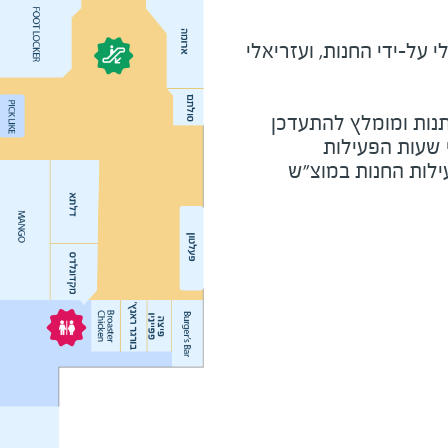
על-ידי החנות, ועזריאלי
נות ומומלץ להתעדכן
י שעות הפעילות
ילות החנות במוצ"ש