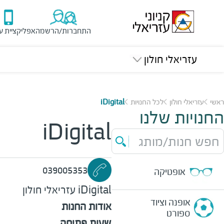
התחברות/הרשמה
אפליקציית ע
עזריאלי חולון
ראשי
עזריאלי חולון
לכל החנויות
iDigital
החנויות שלנו
iDigital
חפש חנות/מותג
039005353
אופטיקה
iDigital
עזריאלי חולון
אופנה וציוד
אודות החנות
ספורט
שעות פתיחה