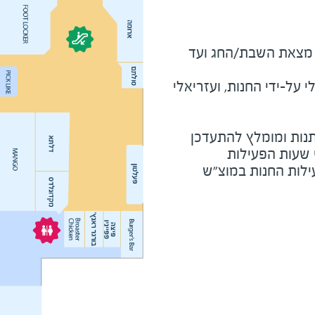
מוצ"ש ומוצאי חג - חצי שעה מצאת השבת/החג ועד 
על-ידי החנות, ועזריאלי
נות ומומלץ להתעדכן
י שעות הפעילות
ילות החנות במוצ"ש