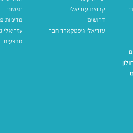
ם
קבוצת עזריאלי
נגישות
דרושים
מדיניות פ
עזריאלי ג
מבצעים
ם
לון
ם