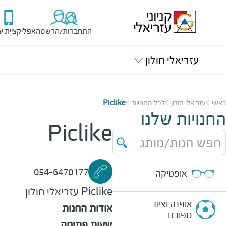
התחברות/הרשמה
אפליקציית ע
עזריאלי חולון
ראשי
עזריאלי חולון
לכל החנויות
Piclike
החנויות שלנו
Piclike
חפש חנות/מותג
054-6470177
אופטיקה
Piclike
עזריאלי חולון
אופנה וציוד
אודות החנות
ספורט
שעות פתיחה