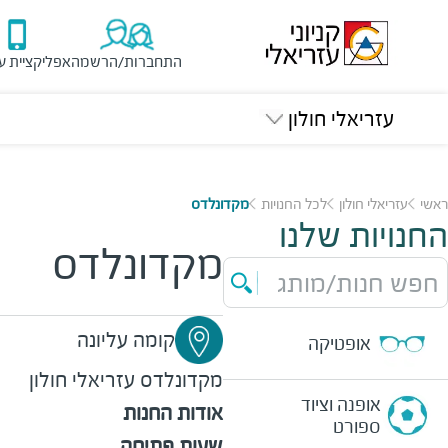
התחברות/הרשמה
אפליקציית ע
עזריאלי חולון
ראשי
עזריאלי חולון
לכל החנויות
מקדונלדס
החנויות שלנו
מקדונלדס
חפש חנות/מותג
קומה עליונה
אופטיקה
מקדונלדס
עזריאלי חולון
אופנה וציוד
אודות החנות
ספורט
שעות פתיחה