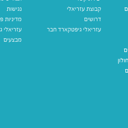
ם
קבוצת עזריאלי
נגישות
דרושים
מדיניות פ
עזריאלי ג
מבצעים
ם
לון
ם