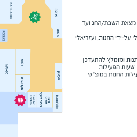
מוצ"ש ומוצאי חג - חצי שעה מצאת השבת/החג ועד 
על-ידי החנות, ועזריאלי
נות ומומלץ להתעדכן
י שעות הפעילות
ילות החנות במוצ"ש