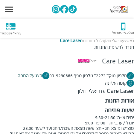
אפליקציית עזריאלי
עזריאלי גיפטקארד
ראשי
עזריאלי חולון
לכל החנויות
Care Laser
>
>
>
חזרה לרשימת החנויות
Care Laser
טלפון מוקד 2273* טלפון סניף 03-9290666
הצג על המפה
קומה עליונה
Care Laser
עזריאלי חולון
אודות החנות
שעות פתיחה
מוצ"ש ומוצאי חג - חצי שעה מצאת השבת/החג ועד לשעה 23:00
המידע האמור נמסר לעזריאלי על-ידי החנות, ועזריאלי איננה אחראית על