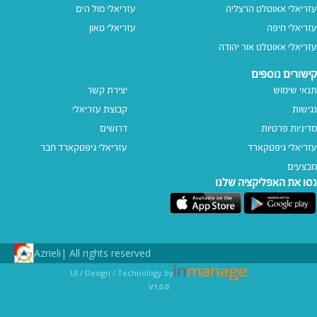
עזריאלי אאוטלט הרצליה
עזריאלי מול הים
עזריאלי חיפה
עזריאלי טאון
עזריאלי אאוטלט אור יהודה
קישורים נוספים
תנאי שימוש
יצירת קשר
נגישות
קבוצת עזריאלי
מדיניות פרטיות
דרושים
עזריאלי גיפטקארד
עזריאלי גיפטקארד חבר‎
מבצעים
נסו את האפליקציה שלנו
Azrieli
All rights reserved |
UI / Design / Technology by
v1.0.0