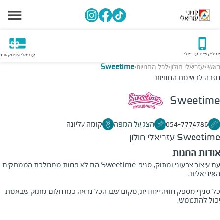
אפליקציית עזריאלי
עזריאלי גיפטקארד
ראשי
עזריאלי חולון
לכל החנויות
Sweetime
>
>
>
חזרה לרשימת החנויות
Sweetime
054-7774786
הצג על המפה
קומה עליונה
Sweetime
עזריאלי חולון
אודות החנות
עם עיצוב צבעוני ומתוק, סניפי
Sweetime
הם לא פחות מממלכת הממתקים
האידיאלית.
כל סניף מספק חוויה ייחודית, מקום שבו הכל נראה כמו חלום מתוק שבאמת
יכול להתממש.