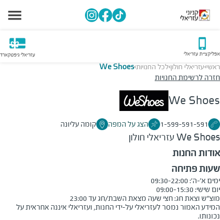
אפליקציית עזריאלי
עזריאלי גיפטקארד
ראשי
עזריאלי חולון
לכל החנויות
We Shoes
>
>
>
חזרה לרשימת החנויות
We Shoes
1-599-591-591
הצג על המפה
קומה עליונה
We Shoes
עזריאלי חולון
אודות החנות
שעות פתיחה
מוצ"ש וצאת חג: חצי שעה מצאת השבת/חג עד 23:00
המידע האמור נמסר לעזריאלי על-ידי החנות, ועזריאלי איננה אחראית על