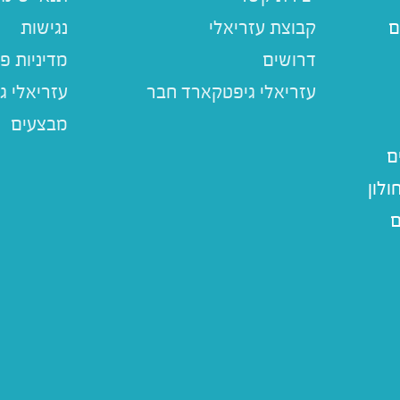
ם
קבוצת עזריאלי
נגישות
דרושים
מדיניות פ
עזריאלי ג
מבצעים
ם
לון
ם