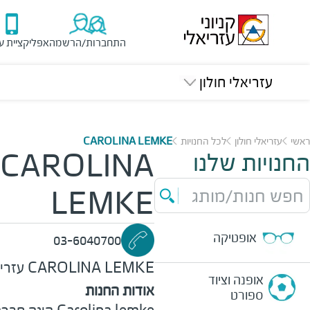
התחברות/הרשמה
אפליקציית ע
עזריאלי חולון
ראשי
עזריאלי חולון
לכל החנויות
CAROLINA LEMKE
החנויות שלנו
CAROLINA
חפש חנות/מותג
LEMKE
אופטיקה
03-6040700
CAROLINA LEMKE
עזריא
אופנה וציוד
אודות החנות
ספורט