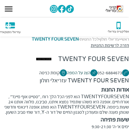
אפליקציית עזריאלי
עזריאלי גיפטקארד
ראשי
עזריאלי חולון
לכל החנויות
TWENTY FOUR SEVEN
>
>
>
חזרה לרשימת החנויות
TWENTY FOUR SEVEN
052-6884673
הצג על המפה
קומת כניסה
TWENTY FOUR SEVEN
עזריאלי חולון
אודות החנות
TWENTYFOURSEVEN הוא לפני הכל הלך רוח , "סטייט אוף מיינד" ,
אורח חיים. אופנה היא משהו שתמיד נמצא איתנו, סביבנו, מלווה אותנו 24
שעות ביממה. TWENTYFOURSEVEN הוא מותג אופנה דינאמי וחדשני
שנותן מענה שלם ומעודכן לסגנון החיים של דור ה-Y, דור שחי סביב השעון.
שעות פתיחה