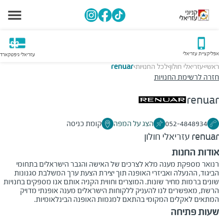
אפליקציית עזריאלי
עזריאלי גיפטקארד
ראשי
עזריאלי חולון
לכל החנויות
renuar
>
>
>
חזרה לרשימת החנויות
renuar
052-4848934
הצג על המפה
קומת כניסה
renuar
עזריאלי חולון
אודות החנות
רנואר מספקת מענה מלא לצרכים של האישה והגבר הישראלים בתחומי
הביגוד, ההנעלה ואביזרי האופנה תוך יצירת הצעת ערך המשלבת סגנונות
שונים ברמות מחיר שונות. המוצרים וחווית הקניה אותם אנו מספקים בחנויות
הרשת, מאפשרים לנו להעניק ללקוחות הישראלים מענה אופנתי מדויק
המתאים לאקלים המקומי בהתאם למגמות האופנה הבינלאומיות.
שעות פתיחה