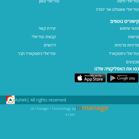
עזריאלי חיפה
עזריאלי טאון
עזריאלי אאוטלט אור יהודה
קישורים נוספים
תנאי שימוש
יצירת קשר
נגישות
קבוצת עזריאלי
מדיניות פרטיות
דרושים
עזריאלי גיפטקארד
עזריאלי גיפטקארד חבר‎
מבצעים
נסו את האפליקציה שלנו
Azrieli
All rights reserved |
UI / Design / Technology by
v1.0.0