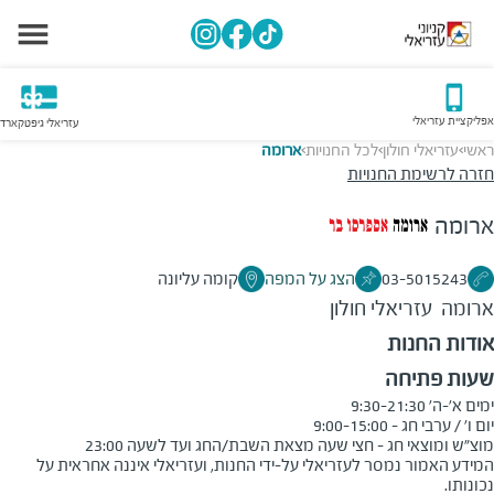
אפליקציית עזריאלי
עזריאלי גיפטקארד
ראשי
עזריאלי חולון
לכל החנויות
ארומה
>
>
>
חזרה לרשימת החנויות
ארומה
03-5015243
הצג על המפה
קומה עליונה
ארומה
עזריאלי חולון
אודות החנות
שעות פתיחה
מוצ"ש ומוצאי חג - חצי שעה מצאת השבת/החג ועד לשעה 23:00
המידע האמור נמסר לעזריאלי על-ידי החנות, ועזריאלי איננה אחראית על