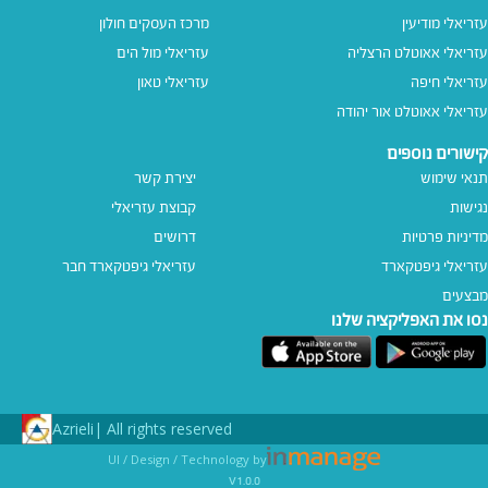
עזריאלי מודיעין
מרכז העסקים חולון
עזריאלי אאוטלט הרצליה
עזריאלי מול הים
עזריאלי חיפה
עזריאלי טאון
עזריאלי אאוטלט אור יהודה
קישורים נוספים
תנאי שימוש
יצירת קשר
נגישות
קבוצת עזריאלי
מדיניות פרטיות
דרושים
עזריאלי גיפטקארד
עזריאלי גיפטקארד חבר‎
מבצעים
נסו את האפליקציה שלנו
Azrieli
All rights reserved |
UI / Design / Technology by
v1.0.0