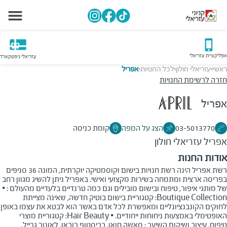
אפליקציית עזריאלי
עזריאלי גיפטקארד
ראשי
עזריאלי חולון
לכל החנויות
אפריל
>
>
>
חזרה לרשימת החנויות
אפריל
03-5013770
הצג על המפה
קומת כניסה
אפריל
עזריאלי חולון
אודות החנות
רשת אפריל הינה רשת חנויות בישום וקוסמטיקה יוקרתית, המונה 36 סניפים
בפריסה ארצית ומתמחה בשירות מקצועי ואישי. באפריל ניתן להשיג מגוון רחב
של מותגי איפור, טיפוח ובישום מובילים וגם כמה טרנדיים בלעדיים מהעולם : •
Boutique Collection: קטגוריית בישום בוטיק חדשה, שאינה מצייתת
לחוקים הקונבנציונליים ומאפשרת לכל אדם באשר הוא לבטא את עצמו באופן
האופטימלי באמצעות ניחוחות ייחודיים. • Hair Beauty: קטגוריית מוצרי
טיפוח, עיצוב ושיקום השיער : סאשה חואן, כריסטוף רובאן, לאונור גרייל.