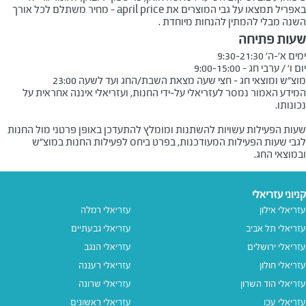
באפריל תמצאו על גבי המוצרים את april price - מחיר משתלם לכל אורך
השנה מבלי להמתין להנחות מיוחדת .
שעות פתיחה
מוצ"ש ומוצאי חג - חצי שעה מצאת השבת/החג ועד לשעה 23:00
המידע האמור נמסר לעזריאלי על-ידי החנות, ועזריאלי איננה אחראית על
שעות הפעילות עשויות להשתנות ומומלץ להתעדכן באופן פרטני מול החנות
לגבי שעות הפעילות המעודכנות, בפרט ביחס לפעילות החנות במוצ"ש
ובמוצאי החג.
קניוני עזריאלי
עזריאלי אילון
עזריאלי רמלה
עזריאלי תל אביב
עזריאלי גבעתיים
עזריאלי ירושלים
עזריאלי הנגב
עזריאלי חולון
עזריאלי רעננה
עזריאלי הוד השרון
עזריאלי שרונה
עזריאלי עכו
עזריאלי ראשונים