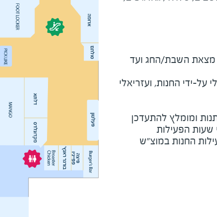
מוצ"ש ומוצאי חג - חצי שעה מצאת השבת/החג ועד 
על-ידי החנות, ועזריאלי
נות ומומלץ להתעדכן
י שעות הפעילות
ילות החנות במוצ"ש