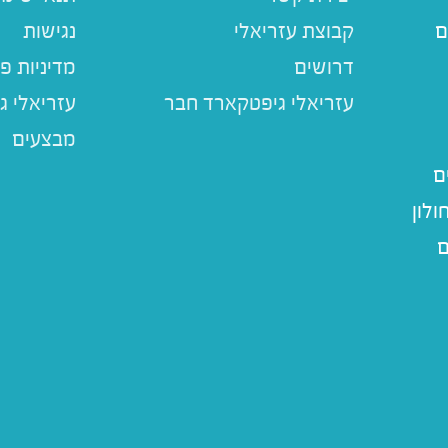
ם
קבוצת עזריאלי
נגישות
דרושים
מדיניות פ
עזריאלי ג
מבצעים
ם
לון
ם