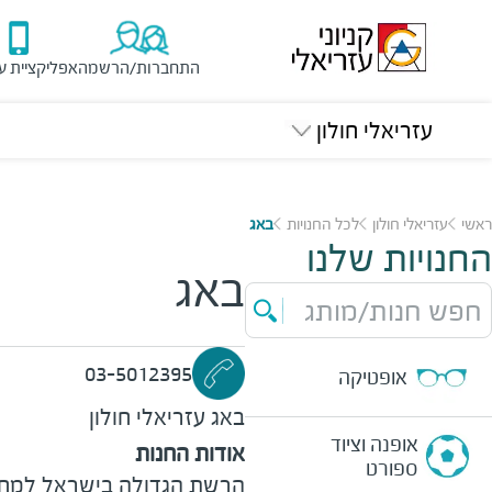
התחברות/הרשמה
אפליקציית ע
עזריאלי חולון
ראשי
עזריאלי חולון
לכל החנויות
באג
החנויות שלנו
באג
חפש חנות/מותג
03-5012395
אופטיקה
באג
עזריאלי חולון
אופנה וציוד
אודות החנות
ספורט
הרשת הגדולה בישראל למחשב