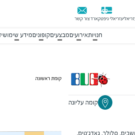
זריאלי
עזריאלי גיפטקארד
צור קשר
חנויות
אירועים
מבצעים
קופונים
מידע שימושי
ד
קומה עליונה
ים, סלולר, גאדג'טים,