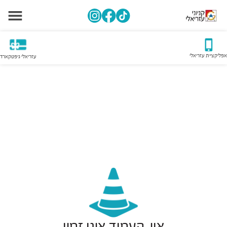
אפליקציית עזריאלי
עזריאלי גיפטקארד
אוי, העמוד אינו זמין