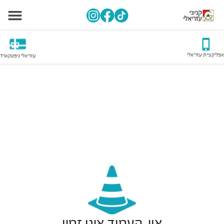
אפליקציית עזריאלי
עזריאלי גיפטקארד
אוי, העמוד אינו זמין