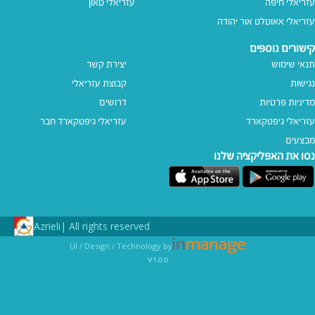
עזריאלי חיפה
עזריאלי טאון
עזריאלי אאוטלט אור יהודה
קישורים נוספים
תנאי שימוש
יצירת קשר
נגישות
קבוצת עזריאלי
מדיניות פרטיות
דרושים
עזריאלי גיפטקארד
עזריאלי גיפטקארד חבר‎
מבצעים
נסו את האפליקציה שלנו
Azrieli
All rights reserved |
UI / Design / Technology by
v1.0.0