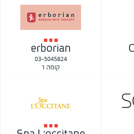
erborian
C
03-5045824
קומה 1
Spa L'occitane