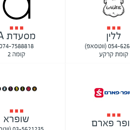
ללין
מסעדת A
054 (ווטסאפ)
074-7588818
קומת קרקע
קומה 2
שופרא
פר פארם
03-5621235 (ווטסאפ)