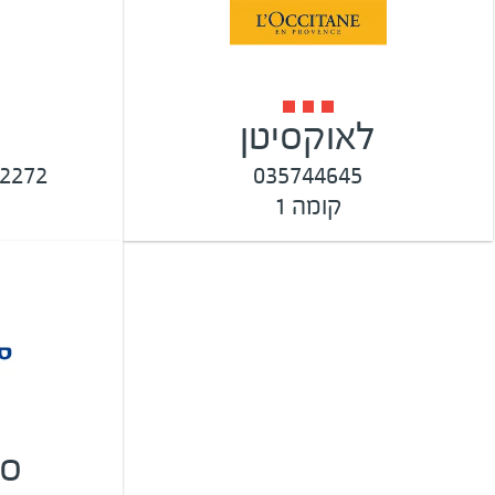
לאוקסיטן
035744645
-6262272
קומה 1
סו