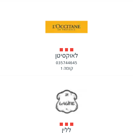
לאוקסיטן
035744645
קומה 1
ללין