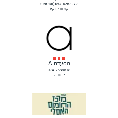
054-6262272 (ווטסאפ)
קומת קרקע
מסעדת A
074-7588818
קומה 2