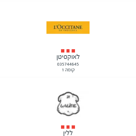
לאוקסיטן
035744645
קומה 1
ללין