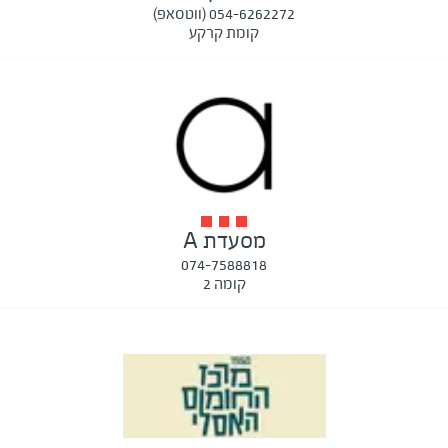
054-6262272 (ווטסאפ)
קומת קרקע
מסעדת A
074-7588818
קומה 2