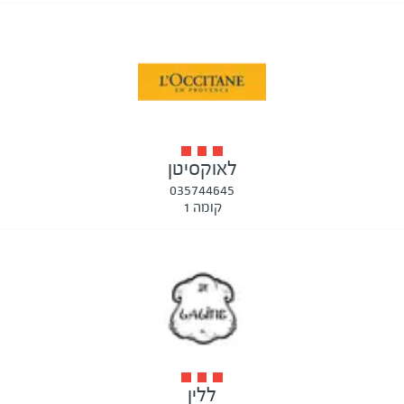
לאוקסיטן
035744645
קומה 1
ללין