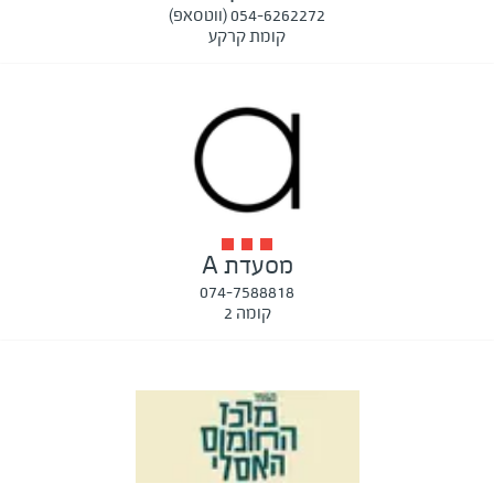
054-6262272 (ווטסאפ)
קומת קרקע
מסעדת A
074-7588818
קומה 2