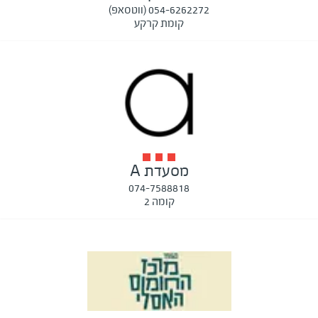
054-6262272 (ווטסאפ)
קומת קרקע
מסעדת A
074-7588818
קומה 2