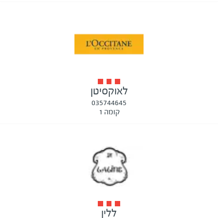
לאוקסיטן
035744645
קומה 1
ללין