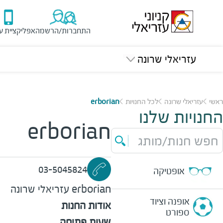
התחברות/הרשמה
אפליקציית ע
עזריאלי שרונה
ראשי
עזריאלי שרונה
לכל החנויות
erborian
החנויות שלנו
erborian
חפש חנות/מותג
03-5045824
אופטיקה
erborian
עזריאלי שרונה
אופנה וציוד
אודות החנות
ספורט
שעות פתיחה