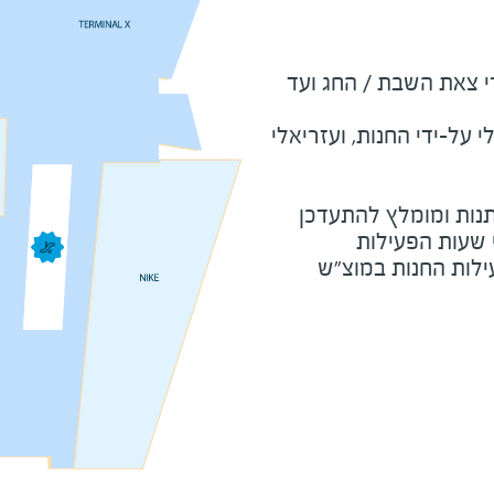
שבת ומוצאי חג - כשעה אחרי צאת השבת / החג ועד 
על-ידי החנות, ועזריאלי
נות ומומלץ להתעדכן
י שעות הפעילות
ילות החנות במוצ"ש