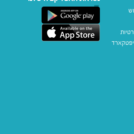
וש
רטיות
יפטקארד