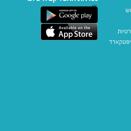
וש
רטיות
יפטקארד