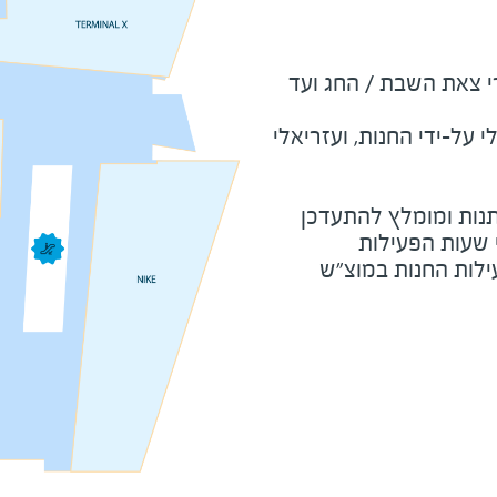
שבת ומוצאי חג - כשעה אחרי צאת השבת / החג ועד 
על-ידי החנות, ועזריאלי
נות ומומלץ להתעדכן
י שעות הפעילות
ילות החנות במוצ"ש