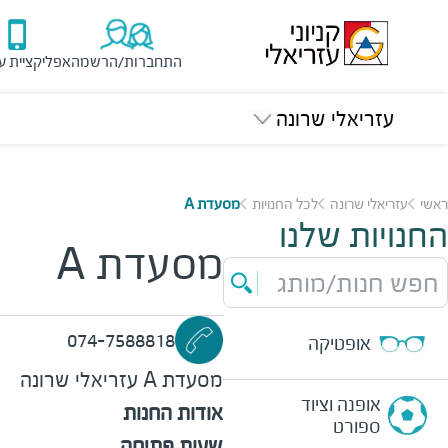
התחברות/הרשמה
אפליקציית ע
עזריאלי שרונה
ראשי
עזריאלי שרונה
לכל החנויות
מסעדת A
החנויות שלנו
מסעדת A
חפש חנות/מותג
074-7588818
אופטיקה
מסעדת A
עזריאלי שרונה
אופנה וציוד
אודות החנות
ספורט
שעות פתיחה