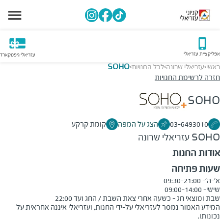
אפליקציית עזריאלי
עזריאלי גיפטקארד
ראשי
עזריאלי שרונה
לכל החנויות
SOHO
>
>
>
חזרה לרשימת החנויות
SOHO
03-6493010
הצג על המפה
קומת קרקע
SOHO
עזריאלי שרונה
אודות החנות
שעות פתיחה
שבת ומוצאי חג - כשעה אחרי צאת השבת / החג ועד 22:00
המידע האמור נמסר לעזריאלי על-ידי החנות, ועזריאלי איננה אחראית על